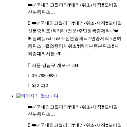
❤️✅국내최고퀄리티❣️대리•위조•제작❣️모바일
신분증위조…
❤️✅국내최고퀄리티❣️대리•위조•제작❣️모바일
신분증위조•직거래•전문•주민등록증제작✅❤️
▶텔레@vobo550✨신분증제작⭐민증제작⭐면허
증위조✨졸업증명서위조❣️등기부등본위조❣️자
격증대리시험 •❣️
서울 강남구 개포로 204
01078809880
와이파이
❤️✅국내최고퀄리티❣️대리•위조•제작❣️모바일
신분증위조…
❤️✅국내최고퀄리티❣️대리•위조•제작❣️모바일