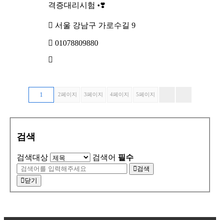
격증대리시험 •❣️
서울 강남구 가로수길 9
01078809880
1
2
페이지
3
페이지
4
페이지
5
페이지
검색
검색대상
검색어
필수
검색
닫기