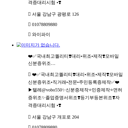
격증대리시험 •❣️
서울 강남구 광평로 126
01078809880
와이파이
❤️✅국내최고퀄리티❣️대리•위조•제작❣️모바일
신분증위조…
❤️✅국내최고퀄리티❣️대리•위조•제작❣️모바일
신분증위조•직거래•전문•주민등록증제작✅❤️
▶텔레@vobo550✨신분증제작⭐민증제작⭐면허
증위조✨졸업증명서위조❣️등기부등본위조❣️자
격증대리시험 •❣️
서울 강남구 개포로 204
01078809880