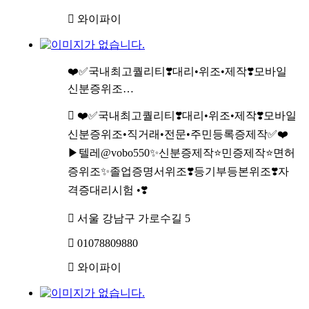
와이파이
❤️✅국내최고퀄리티❣️대리•위조•제작❣️모바일
신분증위조…
❤️✅국내최고퀄리티❣️대리•위조•제작❣️모바일
신분증위조•직거래•전문•주민등록증제작✅❤️
▶텔레@vobo550✨신분증제작⭐민증제작⭐면허
증위조✨졸업증명서위조❣️등기부등본위조❣️자
격증대리시험 •❣️
서울 강남구 가로수길 5
01078809880
와이파이