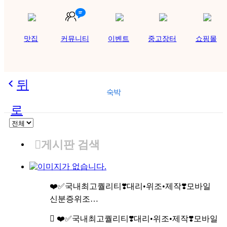
맛집
커뮤니티
이벤트
중고장터
쇼핑몰
뒤
숙박
로
게시판 검색
❤️✅국내최고퀄리티❣️대리•위조•제작❣️모바일
신분증위조…
❤️✅국내최고퀄리티❣️대리•위조•제작❣️모바일