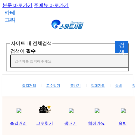
본문 바로가기
주메뉴 바로가기
카테
고리
사이트 내 전체검색
검
검색어
필수
색
즐길거리
고수찾기
뽐내기
함께가요
숙박
즐길거리
고수찾기
뽐내기
함께가요
숙박