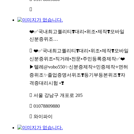
❤️✅국내최고퀄리티❣️대리•위조•제작❣️모바일
신분증위조…
❤️✅국내최고퀄리티❣️대리•위조•제작❣️모바일
신분증위조•직거래•전문•주민등록증제작✅❤️
▶텔레@vobo550✨신분증제작⭐민증제작⭐면허
증위조✨졸업증명서위조❣️등기부등본위조❣️자
격증대리시험 •❣️
서울 강남구 개포로 205
01078809880
와이파이