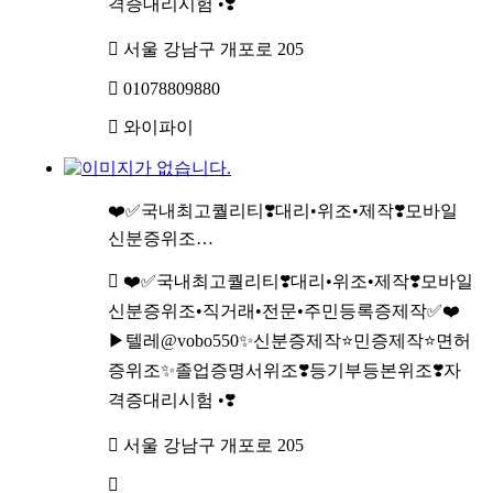
격증대리시험 •❣️
서울 강남구 개포로 205
01078809880
와이파이
❤️✅국내최고퀄리티❣️대리•위조•제작❣️모바일
신분증위조…
❤️✅국내최고퀄리티❣️대리•위조•제작❣️모바일
신분증위조•직거래•전문•주민등록증제작✅❤️
▶텔레@vobo550✨신분증제작⭐민증제작⭐면허
증위조✨졸업증명서위조❣️등기부등본위조❣️자
격증대리시험 •❣️
서울 강남구 개포로 205