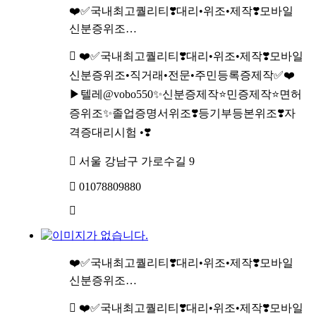
❤️✅국내최고퀄리티❣️대리•위조•제작❣️모바일
신분증위조…
❤️✅국내최고퀄리티❣️대리•위조•제작❣️모바일
신분증위조•직거래•전문•주민등록증제작✅❤️
▶텔레@vobo550✨신분증제작⭐민증제작⭐면허
증위조✨졸업증명서위조❣️등기부등본위조❣️자
격증대리시험 •❣️
서울 강남구 가로수길 9
01078809880
❤️✅국내최고퀄리티❣️대리•위조•제작❣️모바일
신분증위조…
❤️✅국내최고퀄리티❣️대리•위조•제작❣️모바일