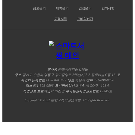
광고문의
제휴문의
입점문의
건의사항
고객지원
모바일버전
회사명
㈜한국레저산업개발
주소
경기도 수원시 영통구 광교중앙로 248번지 7-2 원희캐슬 C동 411호
사업자 등록번호
417-88-01092
대표
최윤석
전화
031-898-0898
팩스
031-898-0896
통신판매업신고번호
제 OO구 - 123호
개인정보 보호책임자
최진영
부가통신사업신고번호
12345호
Copyright © 2022 ㈜한국레저산업개발. All Rights Reserved.