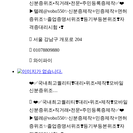
신분증위조•직거래•전문•주민등록증제작✅❤️
▶텔레@vobo550✨신분증제작⭐민증제작⭐면허
증위조✨졸업증명서위조❣️등기부등본위조❣️자
격증대리시험 •❣️
서울 강남구 개포로 204
01078809880
와이파이
❤️✅국내최고퀄리티❣️대리•위조•제작❣️모바일
신분증위조…
❤️✅국내최고퀄리티❣️대리•위조•제작❣️모바일
신분증위조•직거래•전문•주민등록증제작✅❤️
▶텔레@vobo550✨신분증제작⭐민증제작⭐면허
증위조✨졸업증명서위조❣️등기부등본위조❣️자