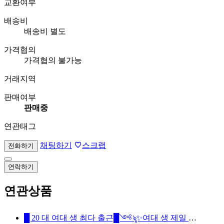
교환여부
배송비
배송비 별도
가격협의
가격협의 불가능
거래지역
판매여부
판매중
연관태그
채팅하기
스크랩
전화하기
연락하기
연관상품
█ 20 대 여대 생 최다 출근█༺ৡ✨여대 생 제일 많은곳✨ৡ༻██❤24시간 영업❤이쁜애#잘노는애#귀여운애#섹시한애#모두있는 유일한곳❤회원분들이 극찬한 곳❤내상없는 서비스와 응대로