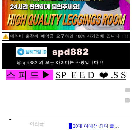
스 피 드 ▶
SP E E D ❤️ .S S
이전글
█ 20대 여대생 최다 출근█༺ৡ✨여대생 제일 많은곳✨ৡ༻██【20대 귀요미부터❤ 30대 완숙미까지】██❤24시간 영업❤이쁜애#잘노는애#귀여운애#섹시한애#모두있는 유일한곳❤회원분들?