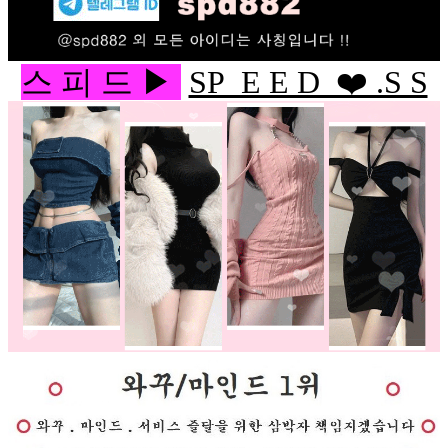
스 피 드 ▶
SP E E D ❤️ .S S