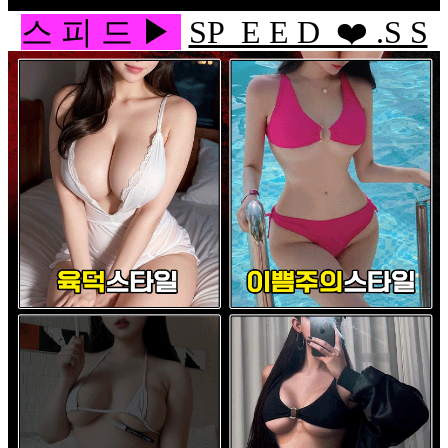
스 피 드 ▶
SP E E D ❤️ .S S