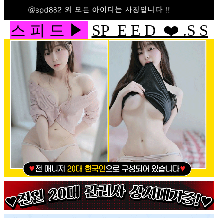
스 피 드 ▶
SP E E D ❤️ .S S