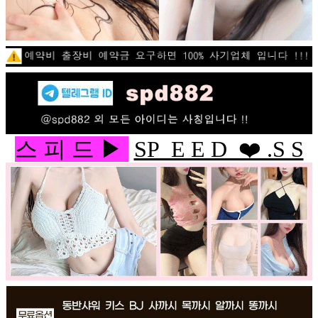
스 피 드 ▶
SP E E D ❤️ .S S