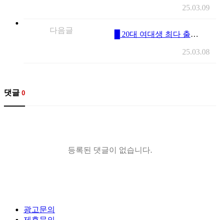
25.03.09
다음글
█ 20대 여대생 최다 출근█༺ৡ✨여대생 제일 많은곳✨ৡ༻██【20대 귀요미부터❤ 30대 완숙미까지】██❤24시간 영업❤이쁜애#잘노는애#귀여운애#섹시한애#모두있는 유일한곳❤회원분들?
25.03.08
댓글
0
등록된 댓글이 없습니다.
광고문의
제휴문의