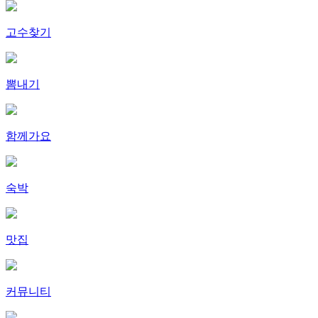
고수찾기
뽐내기
함께가요
숙박
맛집
커뮤니티