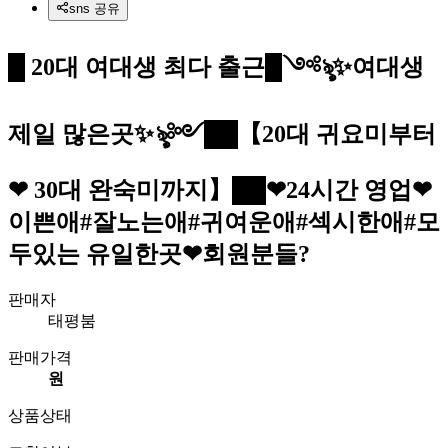
sns 공유
█ 20대 여대생 최다 출근█༺ৡ✨여대생
제일 많은곳✨ৡ༻██【20대 귀요미부터
❤ 30대 완숙미까지】██❤24시간 영업❤
이쁜애#잘노는애#귀여운애#섹시한애#모
두있는 유일한곳❤회원분들?
판매자
태평붐
판매가격
원
상품상태