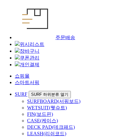
주문배송
위시리스트
장바구니
쿠폰관리
개인결제
쇼핑몰
스마트서핑
SURF
SURF 하위분류 열기
SURFBOARD(서핑보드)
WETSUIT(웻슈트)
FIN(보드핀)
CASE(케이스)
DECK PAD(데크패드)
LEASH(리쉬코드)