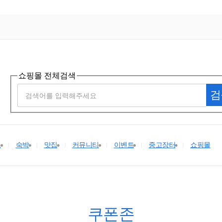
쇼핑몰 전체검색
검
요
숙박
맛집
커뮤니티
이벤트
중고장터
쇼핑몰
쿠폰존