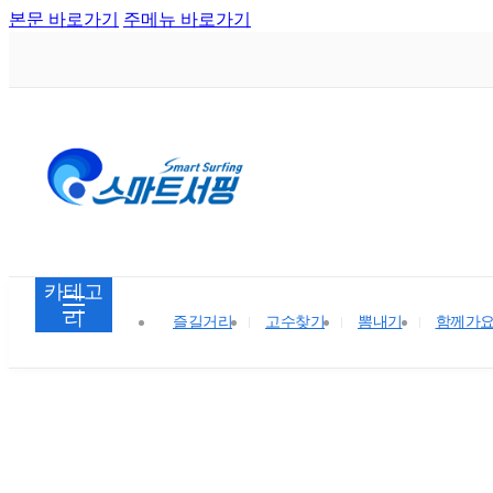
본문 바로가기
주메뉴 바로가기
카테고
리
즐길거리
고수찾기
뽐내기
함께가