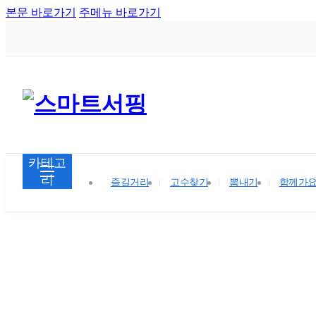
본문 바로가기
주메뉴 바로가기
카테고
리
즐길거리
고수찾기
뽐내기
함께가