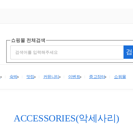
쇼핑몰 전체검색
검
요
숙박
맛집
커뮤니티
이벤트
중고장터
쇼핑몰
ACCESSORIES(악세사리)